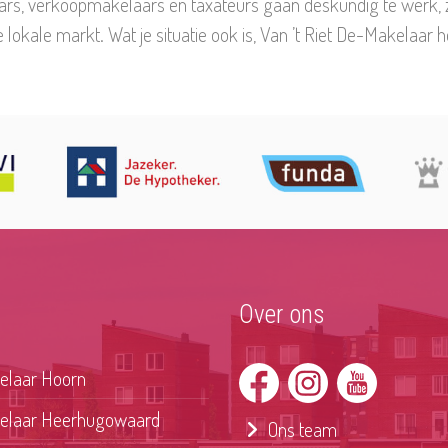
s, verkoopmakelaars en taxateurs gaan deskundig te werk, zi
 lokale markt. Wat je situatie ook is, Van ’t Riet De-Makelaar he
Over ons
laar Hoorn
laar Heerhugowaard
Ons team