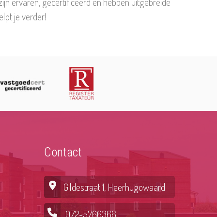
jn ervaren, gecertificeerd en hebben uitgebreide
lpt je verder!
Contact
Gildestraat 1, Heerhugowaard
072-5766366