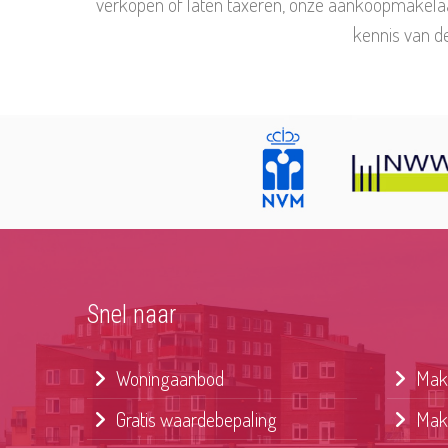
verkopen of laten taxeren, onze aankoopmakelaar
kennis van de
Snel naar
Woningaanbod
Make
Gratis waardebepaling
Make