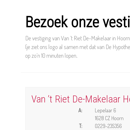
Bezoek onze vest
De vestiging van Van ’t Riet De-Makelaar in Hoorn 
(je ziet ons logo al samen met dat van De Hypothe
op zo’n 10 minuten lopen.
Van ’t Riet De-Makelaar 
A:
Lepelaar 6
1628 CZ Hoorn
T:
0229-235356