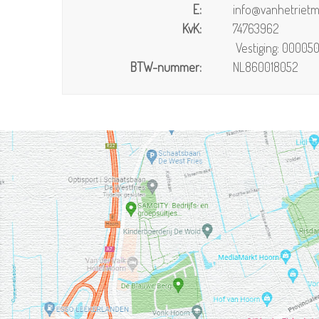
E:
info@vanhetrietm
KvK:
74763962
Vestiging: 00005
BTW-nummer:
NL860018052