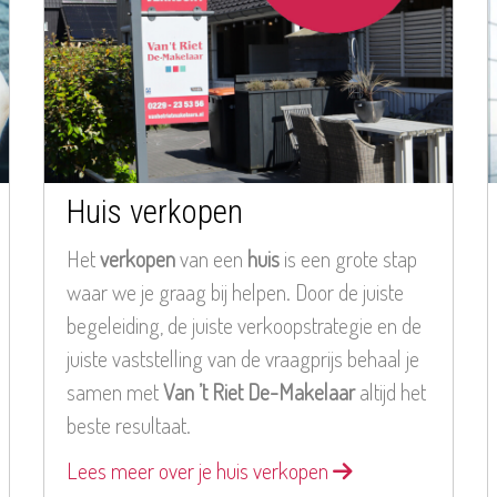
Huis verkopen
Het
verkopen
van een
huis
is een grote stap
waar we je graag bij helpen. Door de juiste
begeleiding, de juiste verkoopstrategie en de
juiste vaststelling van de vraagprijs behaal je
samen met
Van ’t Riet De-Makelaar
altijd het
beste resultaat.
Lees meer over je huis verkopen