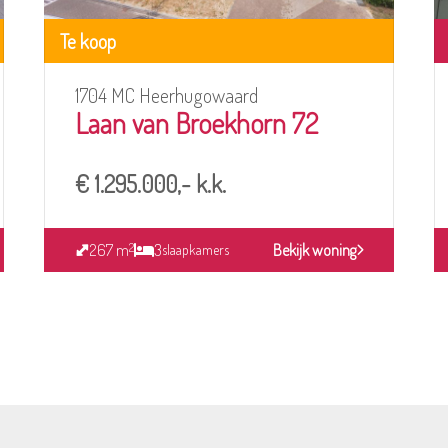
72
Te koop
1704 MC Heerhugowaard
Laan van Broekhorn 72
€ 1.295.000,- k.k.
267 m
3
Bekijk woning
2
slaapkamers