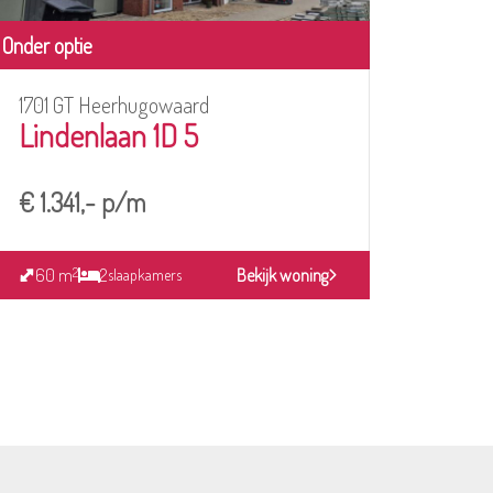
Onder optie
Te koop
1701 GT Heerhugowaard
1702
Lindenlaan 1D 5
Mer
€ 1.341,- p/m
€ 40
60 m
2
Bekijk woning
123
2
slaapkamers