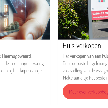
Huis verkopen
’s
Heerhugowaard,
Het
verkopen van een hui
 en de jarenlange ervaring
Door de juiste begeleiding,
den bij het
kopen
van je
vaststelling van de vraag
Makelaar
altijd het beste 
Meer over verkoopbeg