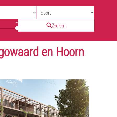
∞
Zoeken
ugowaard en Hoorn