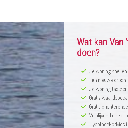
Wat kan Van ’
doen?
Je woning snel en
Een nieuwe droo
Je woning taxeren
Gratis waardebepal
Gratis oriënterend
Vrijblijvend en ko
Hypotheekadvies i