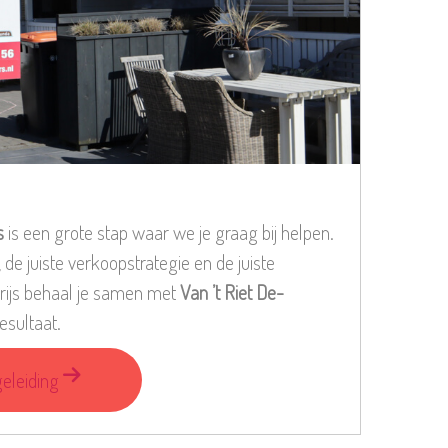
s
is een grote stap waar we je graag bij helpen.
 de juiste verkoopstrategie en de juiste
prijs behaal je samen met
Van ’t Riet De-
resultaat.
eleiding