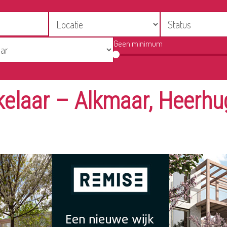
Geen minimum
akelaar – Alkmaar, Heerh