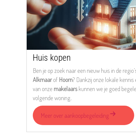
Huis kopen
Ben je op zoek naar een nieuw huis in de regio
Alkmaar
of
Hoorn
? Dankzij onze lokale kennis
van onze
makelaars
kunnen we je goed begelei
volgende woning.
Meer over aankoopbegeleiding