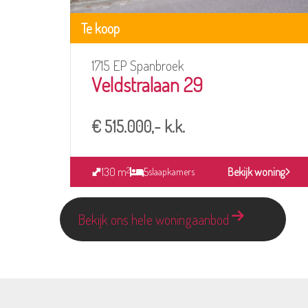
Te koop
1715 EP Spanbroek
Veldstralaan 29
€ 515.000,- k.k.
130 m
5
Bekijk woning
2
slaapkamers
Bekijk ons hele woningaanbod