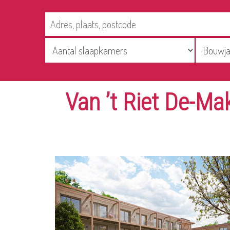
Van ’t Riet De-M