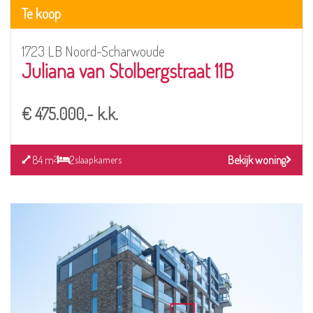
Te koop
1723 LB Noord-Scharwoude
Juliana van Stolbergstraat 11B
€ 475.000,- k.k.
84 m
2
Bekijk woning
2
slaapkamers
Bekijk
detail
pagina
van
De