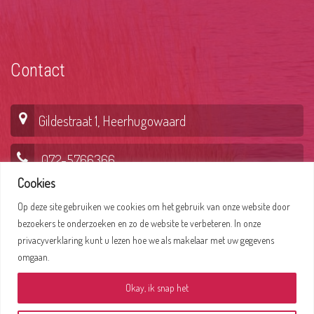
Contact
Gildestraat 1, Heerhugowaard
072-5766366
Cookies
Op deze site gebruiken we cookies om het gebruik van onze website door
Lepelaar 6, Hoorn
bezoekers te onderzoeken en zo de website te verbeteren. In onze
privacyverklaring kunt u lezen hoe we als makelaar met uw gegevens
0229-235356
omgaan.
Okay, ik snap het