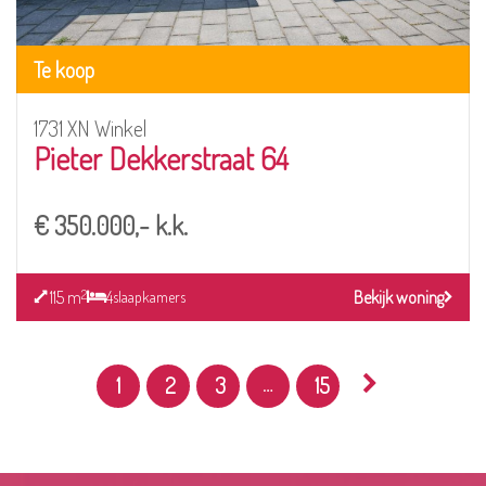
Te koop
1731 XN Winkel
Pieter Dekkerstraat 64
€ 350.000,- k.k.
115 m
4
Bekijk woning
2
slaapkamers
…
1
2
3
15