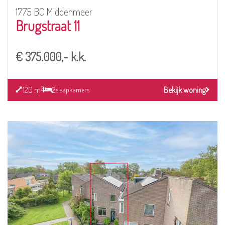
1775 BC Middenmeer
Brugstraat 11
€ 375.000,- k.k.
120 m
2
Bekijk woning
2
slaapkamers
Bekijk
detail
pagina
van
Loodglans
40