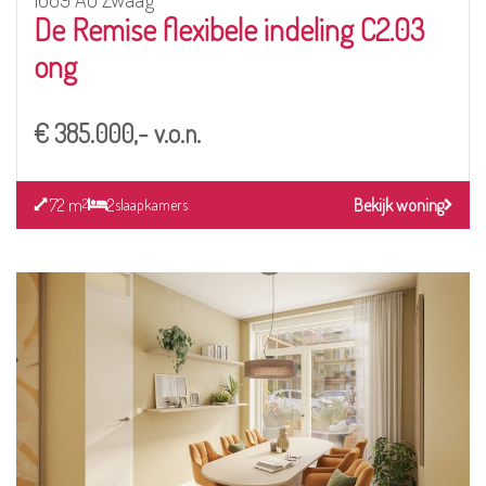
De Remise flexibele indeling C2.03
ong
€ 385.000,- v.o.n.
72 m
2
Bekijk woning
2
slaapkamers
Bekijk
detail
pagina
van
De
Remise
vaste