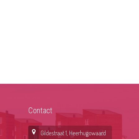
Contact
Gildestraat 1, Heerhugowaard