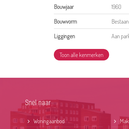
Bouwjaar
1960
Bouwvorm
Bestaan
Liggingen
Aan par
Toon alle kenmerken
Snel naar
Woningaanbod
Make