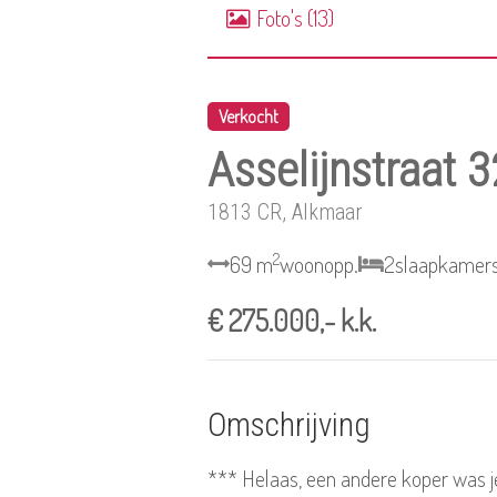
Foto's (13)
Verkocht
Asselijnstraat 3
1813 CR, Alkmaar
2
69 m
woonopp.
2
slaapkamer
€ 275.000,- k.k.
Omschrijving
*** Helaas, een andere koper was je 