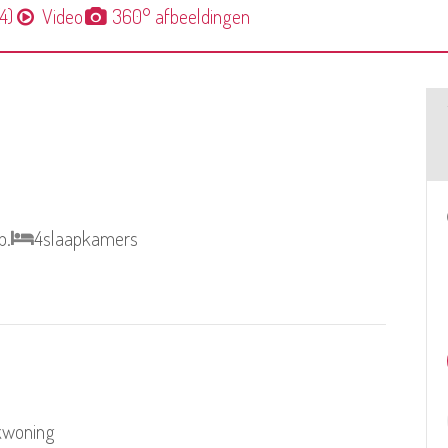
4)
Video
360° afbeeldingen
p.
4
slaapkamers
ekwoning