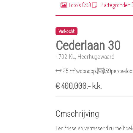
Foto's (39)
Plattegronden (
Verkocht
Cederlaan 30
1702 KL, Heerhugowaard
2
125 m
woonopp.
159
perceelop
€ 400.000,- k.k.
Omschrijving
Een frisse en verrassend ruime ho