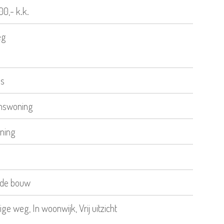
0,- k.k.
eg
is
nswoning
ning
de bouw
ige weg, In woonwijk, Vrij uitzicht