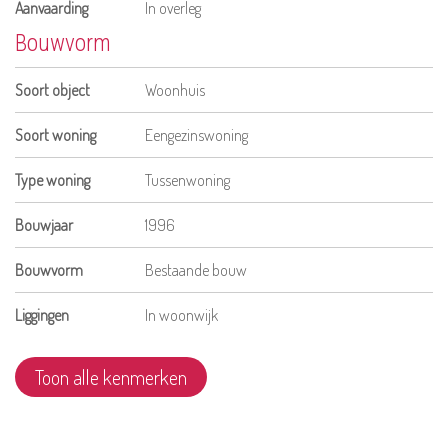
Aanvaarding
In overleg
Bouwvorm
Soort object
Woonhuis
Soort woning
Eengezinswoning
Type woning
Tussenwoning
Bouwjaar
1996
Bouwvorm
Bestaande bouw
Liggingen
In woonwijk
Toon alle kenmerken