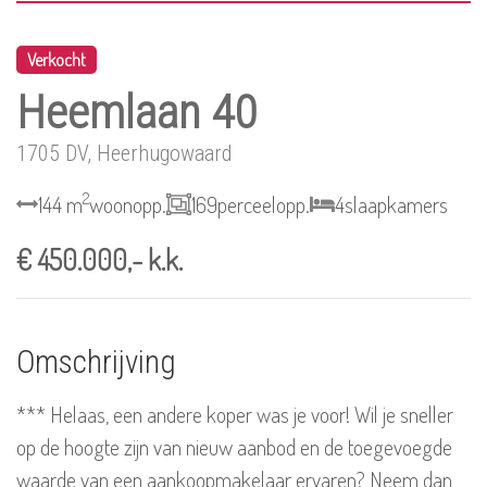
Verkocht
Heemlaan 40
1705 DV, Heerhugowaard
2
144 m
woonopp.
169
perceelopp.
4
slaapkamers
€ 450.000,- k.k.
Omschrijving
*** Helaas, een andere koper was je voor! Wil je sneller
op de hoogte zijn van nieuw aanbod en de toegevoegde
waarde van een aankoopmakelaar ervaren? Neem dan