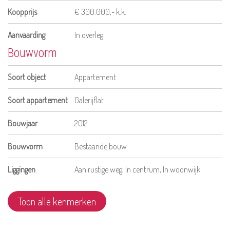
Koopprijs
€ 300.000,- k.k.
Aanvaarding
In overleg
Bouwvorm
Soort object
Appartement
Soort appartement
Galerijflat
Bouwjaar
2012
Bouwvorm
Bestaande bouw
Liggingen
Aan rustige weg, In centrum, In woonwijk
Toon alle kenmerken