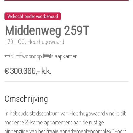
Verkocht onder voorbehoud
Middenweg 259T
1701 GC, Heerhugowaard
2
51 m
woonopp.
1
slaapkamer
€ 300.000,- k.k.
Omschrijving
In het oude stadscentrum van Heerhugowaard vind je dit
moderne 2-kamerappartement aan de rustige
binnenzijde van het fraaie appartementencomplex “Poort