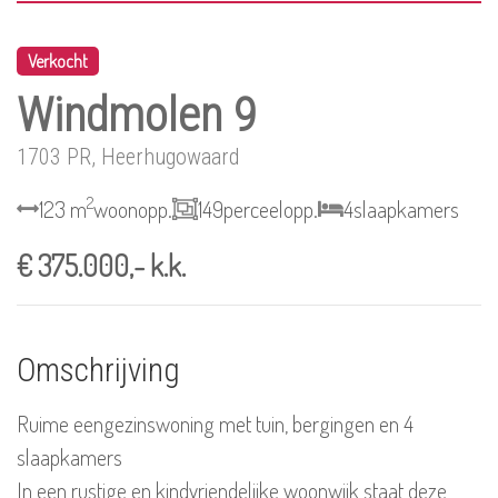
Verkocht
Windmolen 9
1703 PR, Heerhugowaard
2
123 m
woonopp.
149
perceelopp.
4
slaapkamers
€ 375.000,- k.k.
Omschrijving
Ruime eengezinswoning met tuin, bergingen en 4
slaapkamers
In een rustige en kindvriendelijke woonwijk staat deze