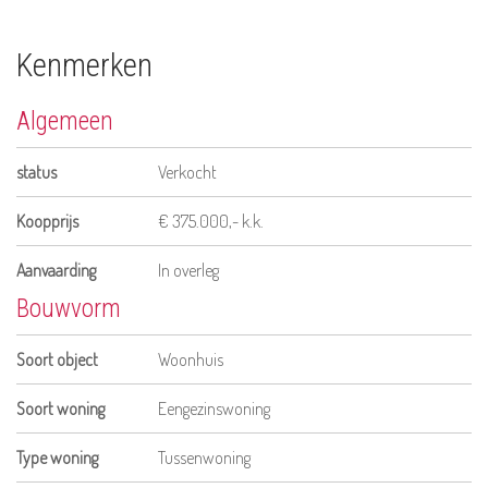
Kenmerken
Algemeen
status
Verkocht
Koopprijs
€ 375.000,- k.k.
Aanvaarding
In overleg
Bouwvorm
Soort object
Woonhuis
Soort woning
Eengezinswoning
Type woning
Tussenwoning