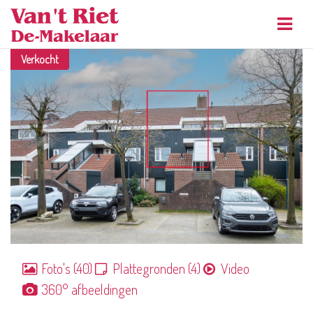
Navig
Verkocht
Foto's (40)
Plattegronden (4)
Video
360° afbeeldingen