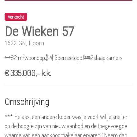
Verkocht
De Wieken 57
1622 GN, Hoorn
2
82 m
woonopp.
13
perceelopp.
2
slaapkamers
€ 335.000,- k.k.
Omschrijving
*** Helaas, een andere koper was je voor! Wil je sneller
op de hoogte zijn van nieuw aanbod en de toegevoegde
waarde van een aankoopmakelaar ervaren? Neem dan