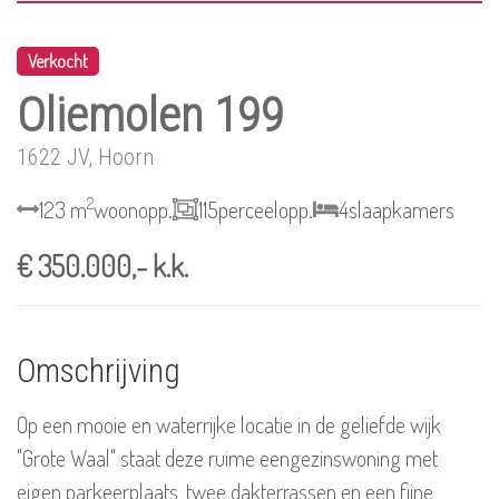
Verkocht
Oliemolen 199
1622 JV, Hoorn
2
123 m
woonopp.
115
perceelopp.
4
slaapkamers
€ 350.000,- k.k.
Omschrijving
Op een mooie en waterrijke locatie in de geliefde wijk
"Grote Waal" staat deze ruime eengezinswoning met
eigen parkeerplaats, twee dakterrassen en een fijne