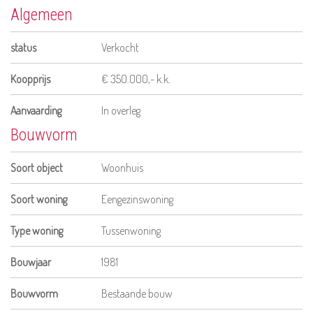
Algemeen
status
Verkocht
Koopprijs
€ 350.000,- k.k.
Aanvaarding
In overleg
Bouwvorm
Soort object
Woonhuis
Soort woning
Eengezinswoning
Type woning
Tussenwoning
Bouwjaar
1981
Bouwvorm
Bestaande bouw