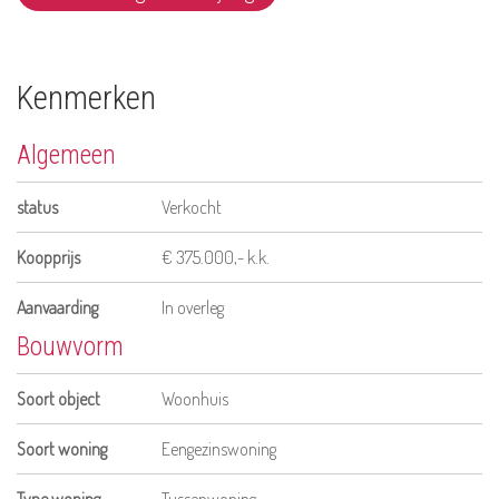
Kenmerken
Algemeen
status
Verkocht
Koopprijs
€ 375.000,- k.k.
Aanvaarding
In overleg
Bouwvorm
Soort object
Woonhuis
Soort woning
Eengezinswoning
Type woning
Tussenwoning