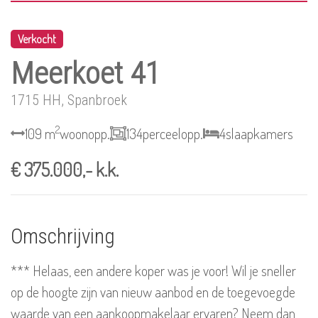
Verkocht
Meerkoet 41
1715 HH, Spanbroek
2
109 m
woonopp.
134
perceelopp.
4
slaapkamers
€ 375.000,- k.k.
Omschrijving
*** Helaas, een andere koper was je voor! Wil je sneller
op de hoogte zijn van nieuw aanbod en de toegevoegde
waarde van een aankoopmakelaar ervaren? Neem dan