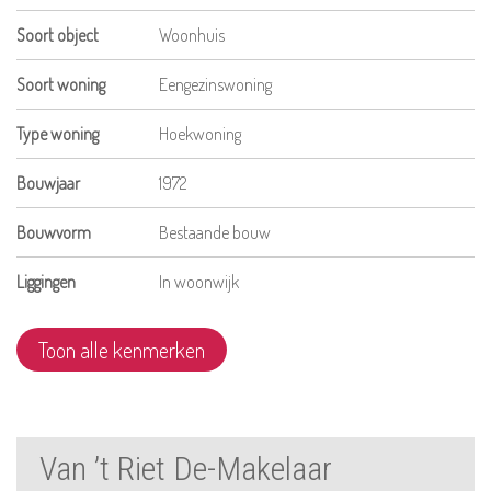
Soort object
Woonhuis
Soort woning
Eengezinswoning
Type woning
Hoekwoning
Bouwjaar
1972
Bouwvorm
Bestaande bouw
Liggingen
In woonwijk
Toon alle kenmerken
Van ’t Riet De-Makelaar