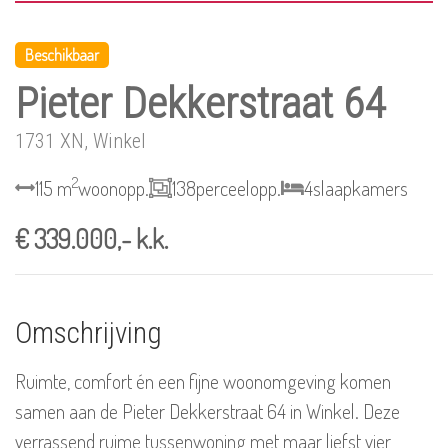
Beschikbaar
Pieter Dekkerstraat 64
1731 XN, Winkel
2
115 m
woonopp.
138
perceelopp.
4
slaapkamers
€ 339.000,- k.k.
Omschrijving
Ruimte, comfort én een fijne woonomgeving komen
samen aan de Pieter Dekkerstraat 64 in Winkel. Deze
verrassend ruime tussenwoning met maar liefst vier