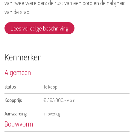
van twee werelden: de rust van een dorp en de nabijheid
van de stad.
Lees volledige beschrijving
Kenmerken
Algemeen
status
Te koop
Koopprijs
€ 395.000,- v.o.n.
Aanvaarding
In overleg
Bouwvorm