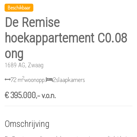
Beschikbaar
De Remise
hoekappartement C0.08
ong
1689 AG, Zwaag
2
72 m
woonopp.
2
slaapkamers
€ 395.000,- v.o.n.
Omschrijving