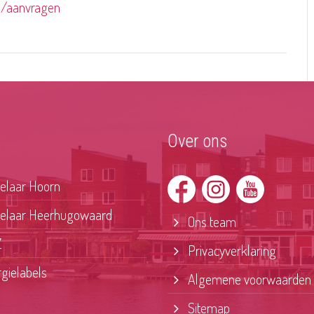
nl/aanvragen
Over ons
laar Hoorn
laar Heerhugowaard
Ons team
Z
Privacyverklaring
gielabels
Algemene voorwaarden
Sitemap