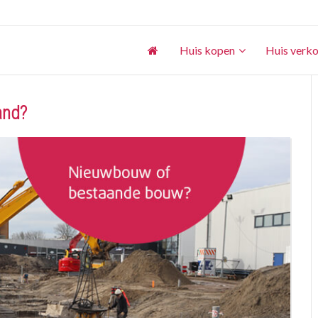
Huis kopen
Huis verk
and?